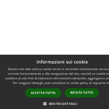
Informazioni sui cookie
Questo sito web utilizza cookie tecnici e assimilati strettamente necess
corretto funzionamento e alla navigazione del sito, nonché un cookie t
analitico al solo fine di elaborare informazioni statistiche, aggregate e 
Per maggiori dettagli, può consultare la cookie policy al seguente
li
RIFIUTA TUTTO
ACCETTA TUTTO
MOSTRA DETTAGLI