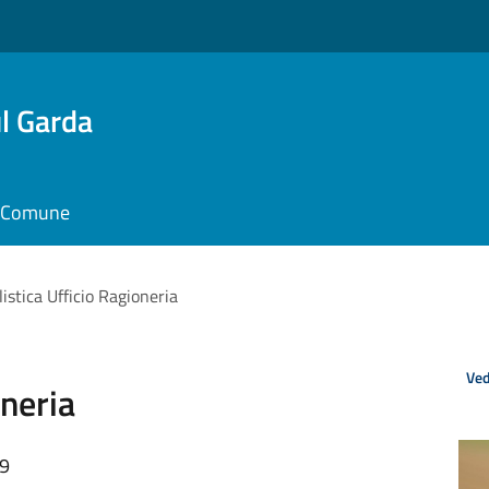
l Garda
il Comune
istica Ufficio Ragioneria
Ved
oneria
19