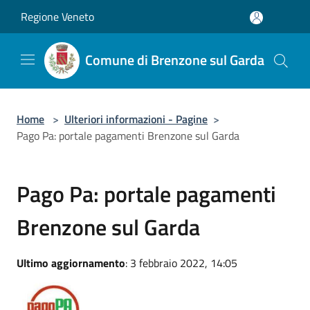
Salta al contenuto principale
Regione Veneto
Comune di Brenzone sul Garda
Home
>
Ulteriori informazioni - Pagine
>
Pago Pa: portale pagamenti Brenzone sul Garda
Pago Pa: portale pagamenti
Brenzone sul Garda
Ultimo aggiornamento
: 3 febbraio 2022, 14:05