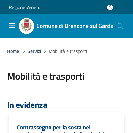
Salta al contenuto principale
Regione Veneto
Comune di Brenzone sul Garda
Home
>
Servizi
>
Mobilità e trasporti
Mobilità e trasporti
In evidenza
Contrassegno per la sosta nei