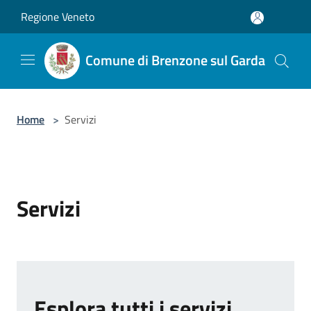
Salta al contenuto principale
Regione Veneto
Comune di Brenzone sul Garda
Home
>
Servizi
Servizi
Esplora tutti i servizi