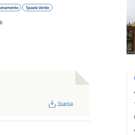
uinamento
Spazio Verde
li
PDF
Scarica