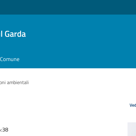
l Garda
il Comune
oni ambientali
Ved
4:38