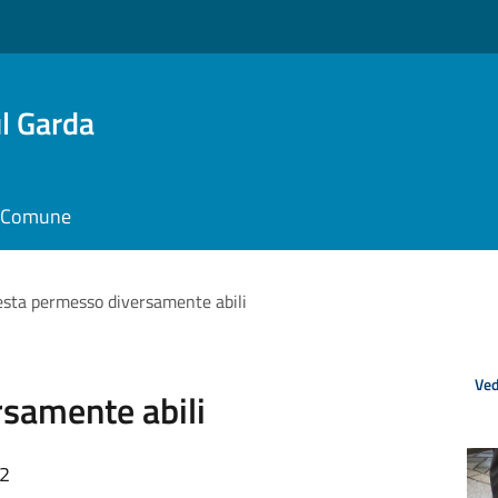
l Garda
il Comune
esta permesso diversamente abili
Ved
rsamente abili
52