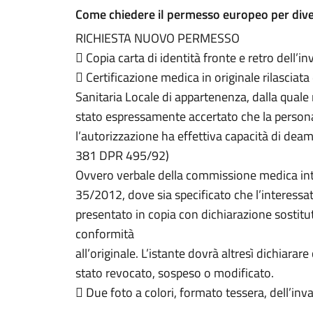
Come chiedere il permesso europeo per dive
RICHIESTA
NUOVO
PERMESSO

Copia
carta di identità
fronte e retro dell’in

Certificazione medica in originale rilasciata
Sanitaria Locale di appartenenza, dalla quale 
stato
espressamente
accertato
che
la
perso
l’autorizzazione ha
effettiva capacità di dea
381 DPR 495/92)
Ovvero
verbale della commissione medica inte
35/2012,
dove sia specificato che l’interessa
presentato in
copia con dichiarazione sostitut
conformità
all’originale. L’istante dovrà altresì dichiara
stato revocato, sospeso o modificato.

Due foto
a colori, formato tessera,
dell’inv