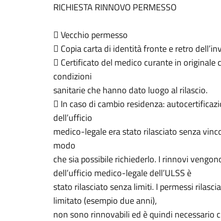
RICHIESTA
RINNOVO
PERMESSO

Vecchio permesso

Copia
carta di identità
fronte e retro dell’in

Certificato del medico curante in originale
condizioni
sanitarie che hanno dato luogo al rilascio.

In caso di cambio residenza: autocertificazio
dell’ufficio
medico
-
legale era stato rilasciato senza vin
modo
che sia possibile richiederlo.
I rinnovi vengono 
dell’ufficio medico
-
legale dell’ULSS è
stato rilasciato senza limiti.
I permessi rilasci
limitato (esempio du
e anni),
non sono rinnovabili ed è quindi
necessario 