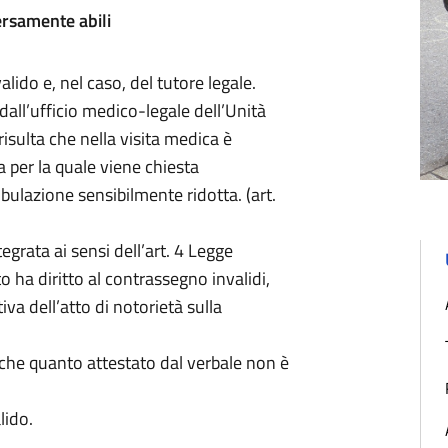
rsamente abili
valido e, nel caso, del tutore legale.
 dall’ufficio medico
-
legale dell’Unità
risulta che nella visita medica è
na
per
la
quale
viene
chiesta
mbulazione sensibilmente ridotta.
(art.
grata ai sensi dell’art. 4 Legge
to ha diritto al contrassegno invalidi
,
iva dell’atto di notorietà sulla
re che quanto attestato dal verbale non è
alido
.