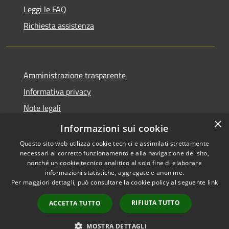
Leggi le FAQ
Richiesta assistenza
Amministrazione trasparente
Informativa privacy
Note legali
×
Dichiarazione di accessibilità
Informazioni sui cookie
Questo sito web utilizza cookie tecnici e assimilati strettamente
necessari al corretto funzionamento e alla navigazione del sito,
nonché un cookie tecnico analitico al solo fine di elaborare
informazioni statistiche, aggregate e anonime.
RSS
Copyright © 2026 • Comune di
Per maggiori dettagli, può consultare la cookie policy al seguente
link
Accessibilità
Brenzone sul Garda • Powered
Privacy
Municipium
Accesso
by
•
RIFIUTA TUTTO
ACCETTA TUTTO
Cookie
redazione
Mappa del sito
MOSTRA DETTAGLI