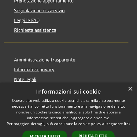
Prenotazione appuntamento
Segnalazione disservizio
Leggi le FAQ
Richiesta assistenza
Amministrazione trasparente
Informativa privacy
Note legali
×
Dichiarazione di accessibilità
Informazioni sui cookie
Questo sito web utilizza cookie tecnici e assimilati strettamente
necessari al corretto funzionamento e alla navigazione del sito,
nonché un cookie tecnico analitico al solo fine di elaborare
informazioni statistiche, aggregate e anonime.
RSS
Copyright © 2026 • Comune di
Per maggiori dettagli, può consultare la cookie policy al seguente
link
Accessibilità
Brenzone sul Garda • Powered
Privacy
Municipium
Accesso
by
•
RIFIUTA TUTTO
ACCETTA TUTTO