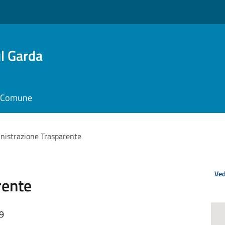
l Garda
il Comune
istrazione Trasparente
Ved
rente
09