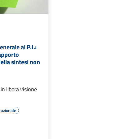
nerale al P.I.:
apporto
ella sintesi non
in libera visione
tuzionale