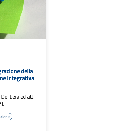
grazione della
e integrativa
 Delibera ed atti
.I.
azione