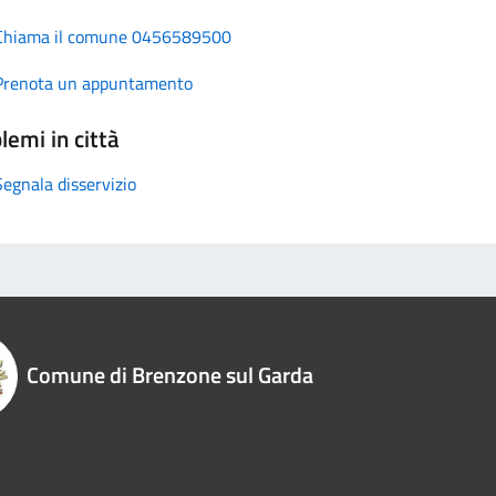
Chiama il comune 0456589500
Prenota un appuntamento
lemi in città
Segnala disservizio
Comune di Brenzone sul Garda