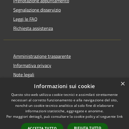
Prenotazione appuntamento
Segnalazione disservizio
Leggi le FAQ
Richiesta assistenza
Amministrazione trasparente
Informativa privacy
Note legali
×
Dichiarazione di accessibilità
Informazioni sui cookie
Questo sito web utilizza cookie tecnici e assimilati strettamente
necessari al corretto funzionamento e alla navigazione del sito,
nonché un cookie tecnico analitico al solo fine di elaborare
informazioni statistiche, aggregate e anonime.
RSS
Copyright © 2026 • Comune di
Per maggiori dettagli, può consultare la cookie policy al seguente
link
Accessibilità
Brenzone sul Garda • Powered
Privacy
Municipium
Accesso
by
•
RIFIUTA TUTTO
ACCETTA TUTTO