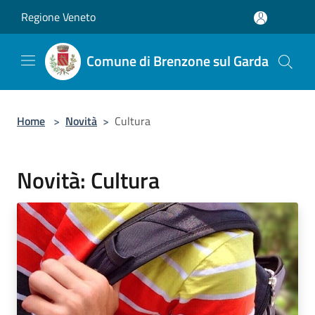
Salta al contenuto principale
Regione Veneto
Comune di Brenzone sul Garda
Home
>
Novità
>
Cultura
Novità: Cultura