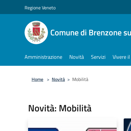
Salta al contenuto principale
Regione Veneto
Comune di Brenzone su
Amministrazione
Novità
Servizi
Vivere 
Home
>
Novità
>
Mobilità
Novità: Mobilità