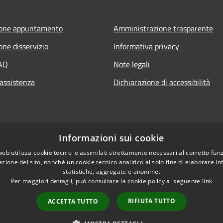
ione appuntamento
Amministrazione trasparente
one disservizio
Informativa privacy
FAQ
Note legali
 assistenza
Dichiarazione di accessibilità
Informazioni sui cookie
web utilizza cookie tecnici e assimilati strettamente necessari al corretto fu
azione del sito, nonché un cookie tecnico analitico al solo fine di elaborare i
statistiche, aggregate e anonime.
Per maggiori dettagli, può consultare la cookie policy al seguente
link
RIFIUTA TUTTO
ACCETTA TUTTO
l sito
Copyright © 2026 • Comune d