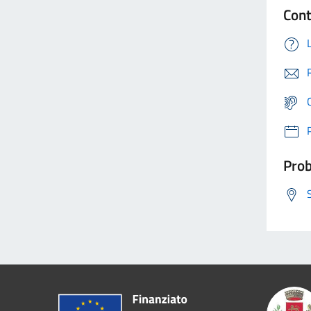
Cont
Prob