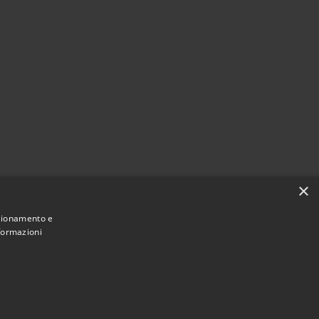
×
nzionamento e
nformazioni
Municipium
Accesso
i Brenzone sul Garda • Powered by
•
redazione