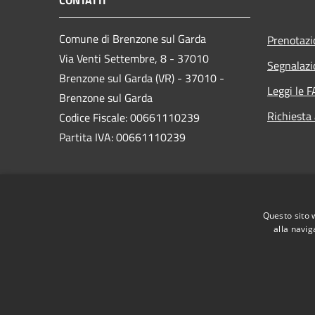
CONTATTI
Comune di Brenzone sul Garda
Prenotaz
Via Venti Settembre, 8 - 37010
Segnalazi
Brenzone sul Garda (VR) - 37010 -
Leggi le 
Brenzone sul Garda
Richiesta
Codice Fiscale: 00661110239
Partita IVA: 00661110239
PEC:
brenzone.vr@cert.ip-veneto.net
Centralino Unico: 0456589500
Questo sito 
alla navig
RSS
Accessibilità
Privacy
Cookie
Mappa de