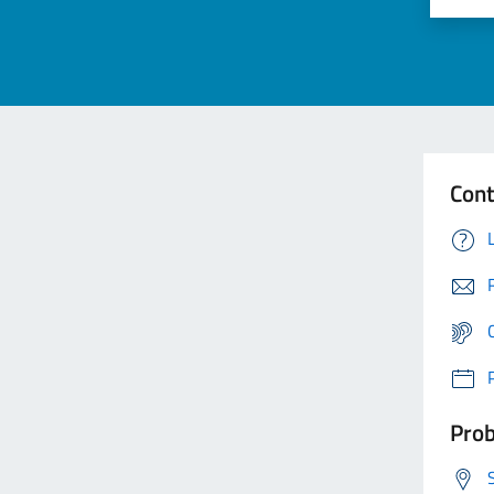
Cont
Prob