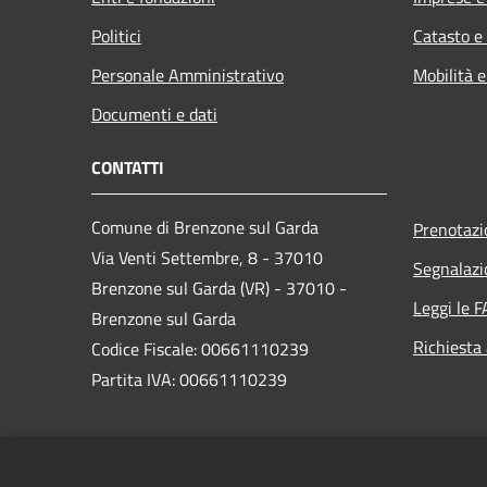
Politici
Catasto e
Personale Amministrativo
Mobilità e
Documenti e dati
CONTATTI
Comune di Brenzone sul Garda
Prenotaz
Via Venti Settembre, 8 - 37010
Segnalazi
Brenzone sul Garda (VR) - 37010 -
Leggi le 
Brenzone sul Garda
Richiesta
Codice Fiscale: 00661110239
Partita IVA: 00661110239
PEC:
brenzone.vr@cert.ip-veneto.net