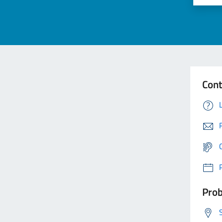
Cont
Prob