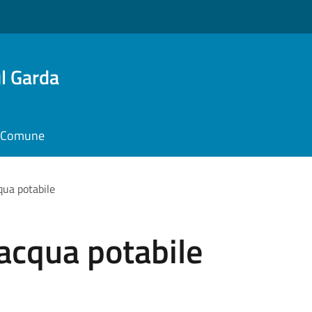
l Garda
il Comune
qua potabile
acqua potabile