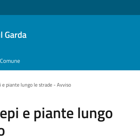
l Garda
il Comune
 e piante lungo le strade - Avviso
pi e piante lungo
o