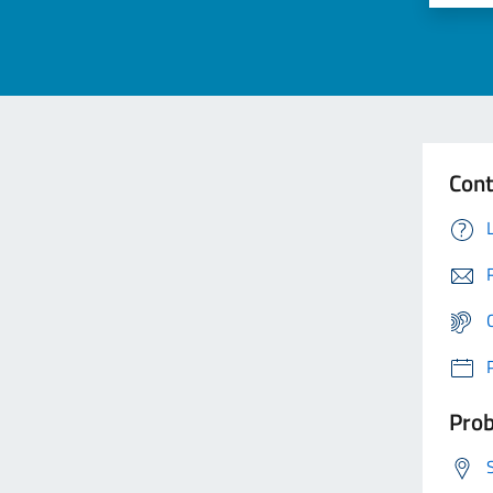
Cont
Prob