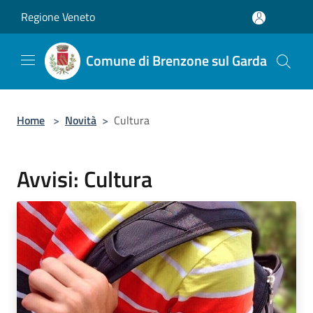
Salta al contenuto principale
Regione Veneto
Comune di Brenzone sul Garda
Home
>
Novità
>
Cultura
Avvisi: Cultura