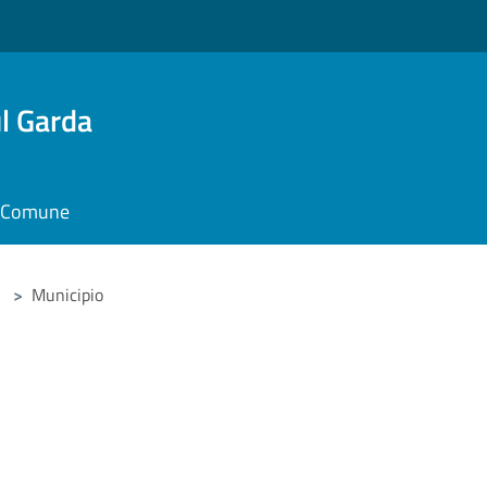
l Garda
il Comune
>
Municipio