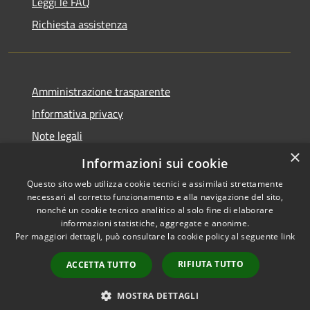
Leggi le FAQ
Richiesta assistenza
Amministrazione trasparente
Informativa privacy
Note legali
×
Dichiarazione di accessibilità
Informazioni sui cookie
Questo sito web utilizza cookie tecnici e assimilati strettamente
necessari al corretto funzionamento e alla navigazione del sito,
nonché un cookie tecnico analitico al solo fine di elaborare
informazioni statistiche, aggregate e anonime.
RSS
Copyright © 2026 • Comune di
Per maggiori dettagli, può consultare la cookie policy al seguente
link
Accessibilità
Brenzone sul Garda • Powered
Privacy
Municipium
Accesso
by
•
RIFIUTA TUTTO
ACCETTA TUTTO
Cookie
redazione
Mappa del sito
MOSTRA DETTAGLI