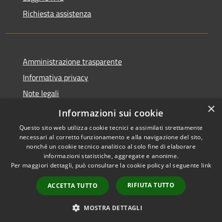
Richiesta assistenza
Amministrazione trasparente
Informativa privacy
Note legali
×
Dichiarazione di accessibilità
Informazioni sui cookie
Questo sito web utilizza cookie tecnici e assimilati strettamente
necessari al corretto funzionamento e alla navigazione del sito,
nonché un cookie tecnico analitico al solo fine di elaborare
informazioni statistiche, aggregate e anonime.
RSS
Copyright © 2026 • Comune di
Per maggiori dettagli, può consultare la cookie policy al seguente
link
Accessibilità
Brenzone sul Garda • Powered
Privacy
Municipium
Accesso
by
•
RIFIUTA TUTTO
ACCETTA TUTTO
Cookie
redazione
Mappa del sito
MOSTRA DETTAGLI