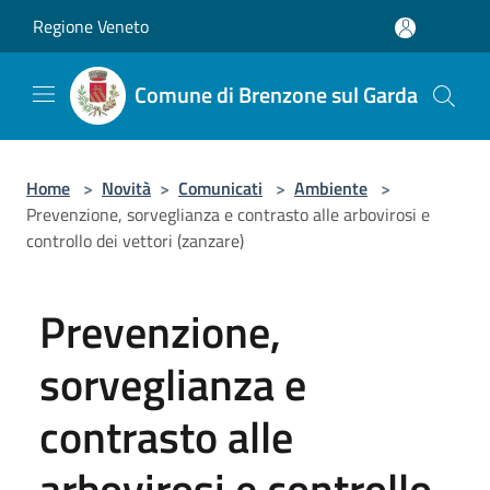
Salta al contenuto principale
Regione Veneto
Comune di Brenzone sul Garda
Home
>
Novità
>
Comunicati
>
Ambiente
>
Prevenzione, sorveglianza e contrasto alle arbovirosi e
controllo dei vettori (zanzare)
Prevenzione,
sorveglianza e
contrasto alle
arbovirosi e controllo