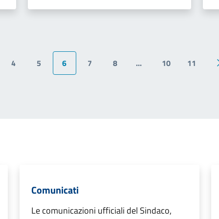
4
5
6
7
8
...
10
11
ina precedente
Comunicati
Le comunicazioni ufficiali del Sindaco,