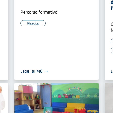
d
f
Percorso formativo
Nascita
O
f
LEGGI DI PIÙ
L