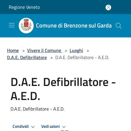
Salta al contenuto principale
Regione Veneto
Comune di Brenzone sul Garda
Home
>
Vivere il Comune
>
Luoghi
>
D.A.E. Defibrillatore
>
D.A.E. Defibrillatore - A.E.D.
D.A.E. Defibrillatore -
A.E.D.
D.A.E. Defibrillatore - A.E.D.
Condividi
Vedi azioni