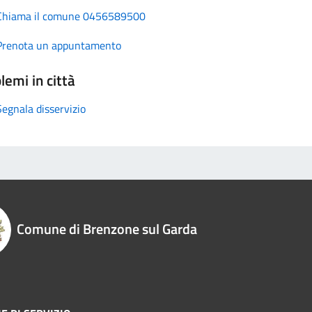
Chiama il comune 0456589500
Prenota un appuntamento
lemi in città
Segnala disservizio
Comune di Brenzone sul Garda