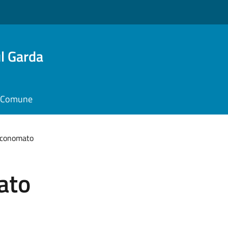
l Garda
il Comune
economato
ato