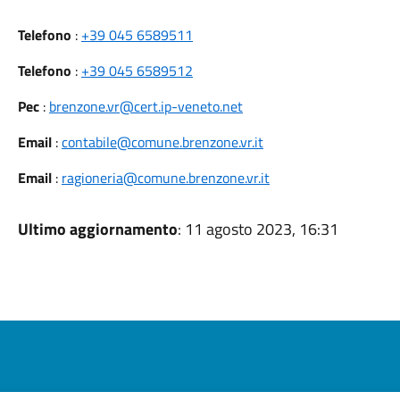
Telefono
:
+39 045 6589511
Telefono
:
+39 045 6589512
Pec
:
brenzone.vr@cert.ip-veneto.net
Email
:
contabile@comune.brenzone.vr.it
Email
:
ragioneria@comune.brenzone.vr.it
Ultimo aggiornamento
: 11 agosto 2023, 16:31