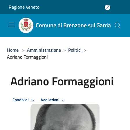
Salta al contenuto principale
Regione Veneto
Comune di Brenzone sul Garda
Home
>
Amministrazione
>
Politici
>
Adriano Formaggioni
Adriano Formaggioni
Condividi
Vedi azioni