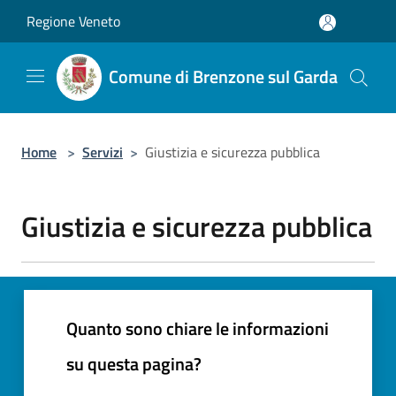
Salta al contenuto principale
Regione Veneto
Comune di Brenzone sul Garda
Home
>
Servizi
>
Giustizia e sicurezza pubblica
Giustizia e sicurezza pubblica
Quanto sono chiare le informazioni
su questa pagina?