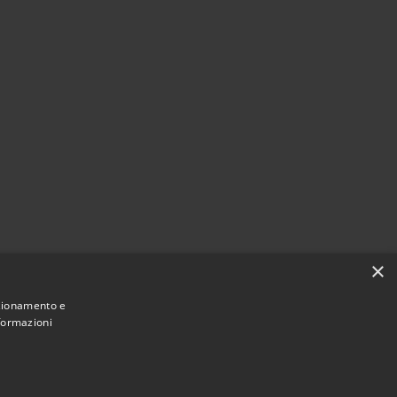
×
nzionamento e
nformazioni