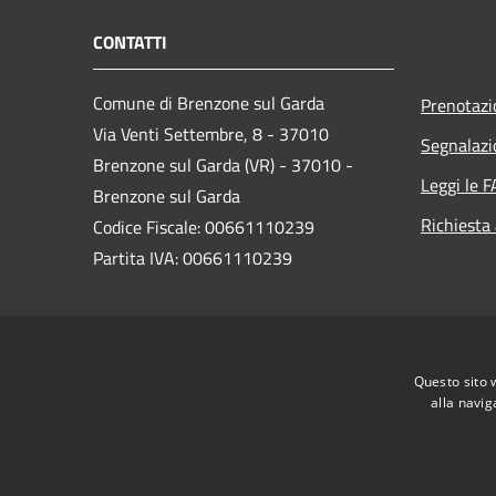
CONTATTI
Comune di Brenzone sul Garda
Prenotaz
Via Venti Settembre, 8 - 37010
Segnalazi
Brenzone sul Garda (VR) - 37010 -
Leggi le 
Brenzone sul Garda
Richiesta
Codice Fiscale: 00661110239
Partita IVA: 00661110239
PEC:
brenzone.vr@cert.ip-veneto.net
Centralino Unico: 0456589500
Questo sito 
alla navig