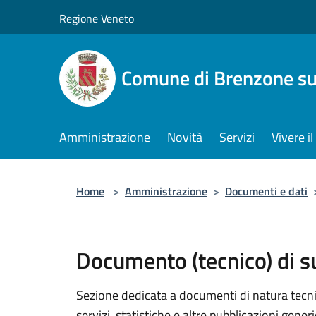
Salta al contenuto principale
Regione Veneto
Comune di Brenzone su
Amministrazione
Novità
Servizi
Vivere 
Home
>
Amministrazione
>
Documenti e dati
Documento (tecnico) di 
Sezione dedicata a documenti di natura tecnica
servizi, statistiche e altre pubblicazioni gener