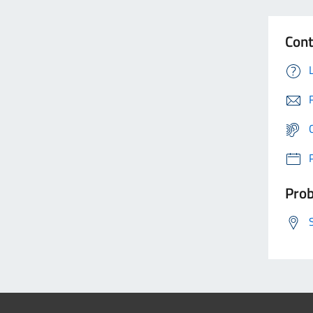
Cont
Prob