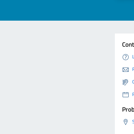
Cont
Prob