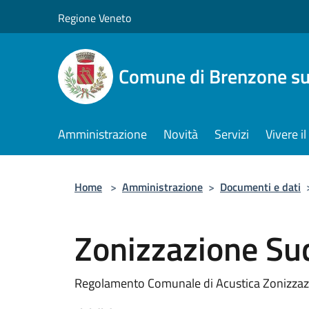
Salta al contenuto principale
Regione Veneto
Comune di Brenzone su
Amministrazione
Novità
Servizi
Vivere 
Home
>
Amministrazione
>
Documenti e dati
Zonizzazione Su
Regolamento Comunale di Acustica Zonizza