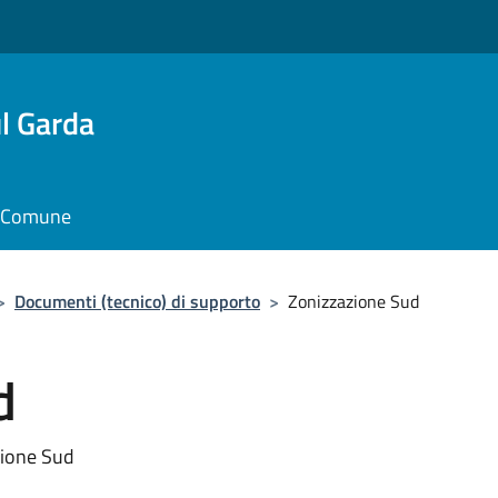
l Garda
il Comune
>
Documenti (tecnico) di supporto
>
Zonizzazione Sud
d
zione Sud