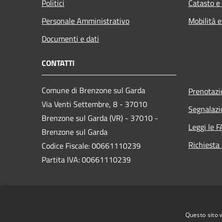
Politici
Catasto e
Personale Amministrativo
Mobilità e
Documenti e dati
CONTATTI
Comune di Brenzone sul Garda
Prenotaz
Via Venti Settembre, 8 - 37010
Segnalazi
Brenzone sul Garda (VR) - 37010 -
Leggi le 
Brenzone sul Garda
Richiesta
Codice Fiscale: 00661110239
Partita IVA: 00661110239
PEC:
brenzone.vr@cert.ip-veneto.net
Centralino Unico: 0456589500
Questo sito 