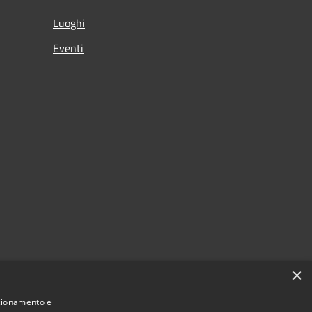
Luoghi
Eventi
×
nzionamento e