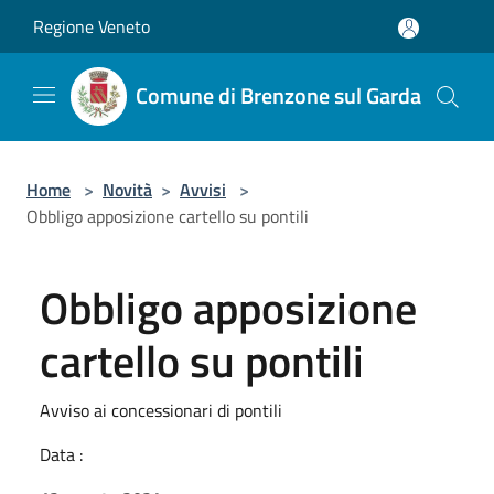
Salta al contenuto principale
Regione Veneto
Comune di Brenzone sul Garda
Home
>
Novità
>
Avvisi
>
Obbligo apposizione cartello su pontili
Obbligo apposizione
cartello su pontili
Avviso ai concessionari di pontili
Data :