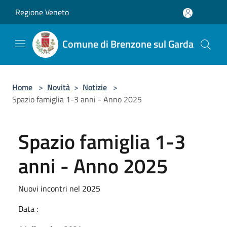
Salta al contenuto principale
Regione Veneto
Comune di Brenzone sul Garda
Home
>
Novità
>
Notizie
>
Spazio famiglia 1-3 anni - Anno 2025
Spazio famiglia 1-3
anni - Anno 2025
Nuovi incontri nel 2025
Data :