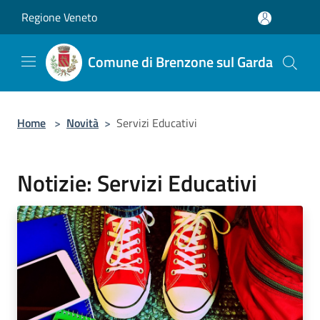
Salta al contenuto principale
Regione Veneto
Comune di Brenzone sul Garda
Home
>
Novità
>
Servizi Educativi
Notizie: Servizi Educativi