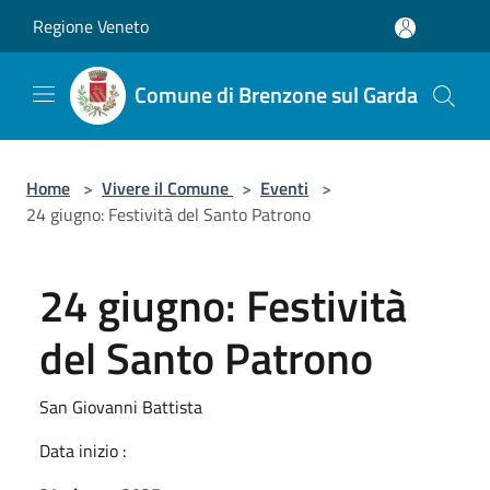
Salta al contenuto principale
Regione Veneto
Comune di Brenzone sul Garda
Home
>
Vivere il Comune
>
Eventi
>
24 giugno: Festività del Santo Patrono
24 giugno: Festività
del Santo Patrono
San Giovanni Battista
Data inizio :