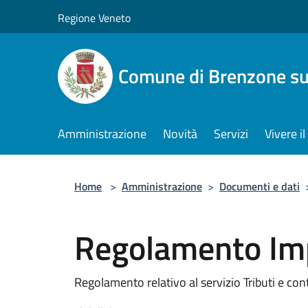
Salta al contenuto principale
Regione Veneto
Comune di Brenzone su
Amministrazione
Novità
Servizi
Vivere 
Home
>
Amministrazione
>
Documenti e dati
Regolamento Imp
Regolamento relativo al servizio Tributi e cont