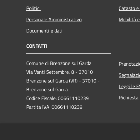
Politici
Catasto e
Personale Amministrativo
Mobilità e
Documenti e dati
CONTATTI
Comune di Brenzone sul Garda
Prenotaz
Via Venti Settembre, 8 - 37010
Segnalazi
Brenzone sul Garda (VR) - 37010 -
Leggi le 
Brenzone sul Garda
Richiesta
Codice Fiscale: 00661110239
Partita IVA: 00661110239
PEC:
brenzone.vr@cert.ip-veneto.net
Centralino Unico: 0456589500