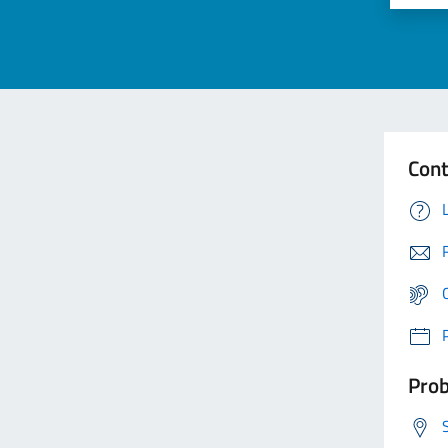
Cont
Prob