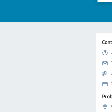
Cont
Prob