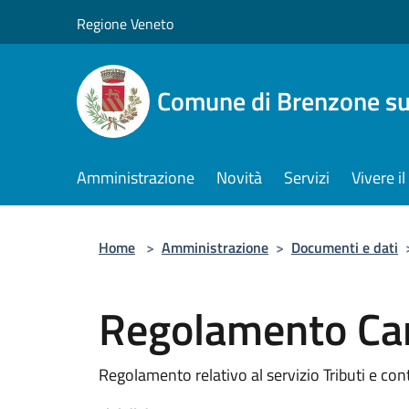
Salta al contenuto principale
Regione Veneto
Comune di Brenzone su
Amministrazione
Novità
Servizi
Vivere 
Home
>
Amministrazione
>
Documenti e dati
Regolamento Ca
Regolamento relativo al servizio Tributi e cont