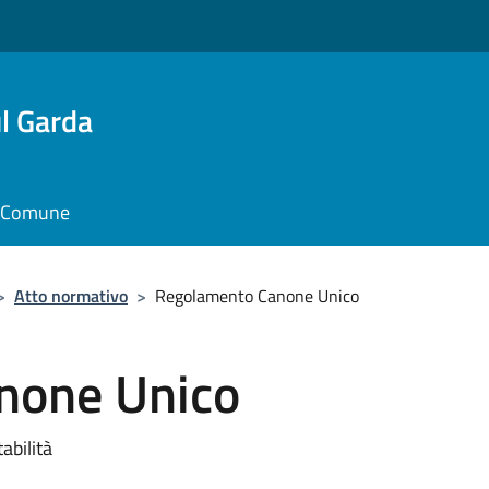
l Garda
il Comune
>
Atto normativo
>
Regolamento Canone Unico
none Unico
abilità