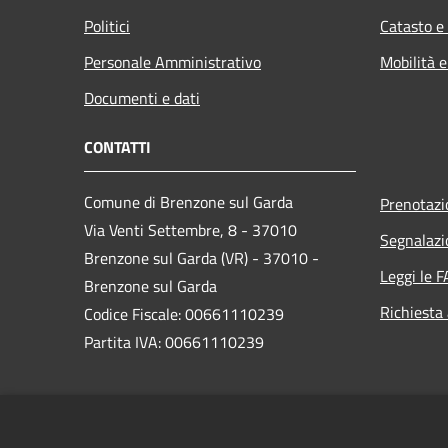
Politici
Catasto e
Personale Amministrativo
Mobilità e
Documenti e dati
CONTATTI
Comune di Brenzone sul Garda
Prenotaz
Via Venti Settembre, 8 - 37010
Segnalazi
Brenzone sul Garda (VR) - 37010 -
Leggi le 
Brenzone sul Garda
Richiesta
Codice Fiscale: 00661110239
Partita IVA: 00661110239
PEC:
brenzone.vr@cert.ip-veneto.net
Centralino Unico: 0456589500