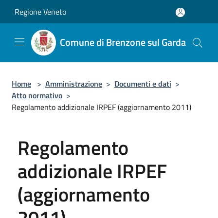
Salta al contenuto principale
Regione Veneto
Comune di Brenzone sul Garda
Home
>
Amministrazione
>
Documenti e dati
>
Atto normativo
>
Regolamento addizionale IRPEF (aggiornamento 2011)
Regolamento
addizionale IRPEF
(aggiornamento
2011)