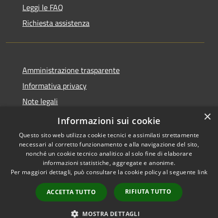
Leggi le FAQ
Richiesta assistenza
Amministrazione trasparente
Informativa privacy
Note legali
×
Dichiarazione di accessibilità
Informazioni sui cookie
Questo sito web utilizza cookie tecnici e assimilati strettamente
necessari al corretto funzionamento e alla navigazione del sito,
nonché un cookie tecnico analitico al solo fine di elaborare
informazioni statistiche, aggregate e anonime.
RSS
Copyright © 2026 • Comune di
Per maggiori dettagli, può consultare la cookie policy al seguente
link
Accessibilità
Brenzone sul Garda • Powered
Privacy
Municipium
Accesso
by
•
RIFIUTA TUTTO
ACCETTA TUTTO
Cookie
redazione
Mappa del sito
MOSTRA DETTAGLI