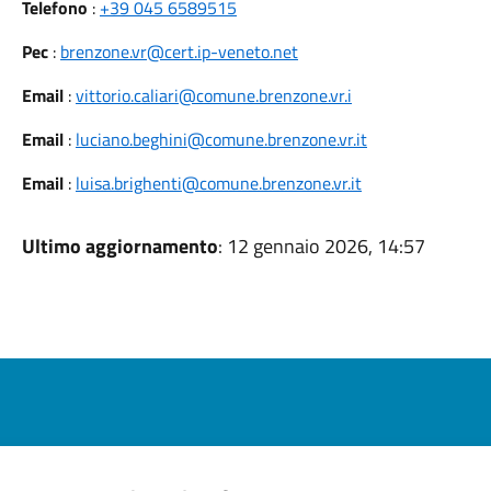
Telefono
:
+39 045 6589515
Pec
:
brenzone.vr@cert.ip-veneto.net
Email
:
vittorio.caliari@comune.brenzone.vr.i
Email
:
luciano.beghini@comune.brenzone.vr.it
Email
:
luisa.brighenti@comune.brenzone.vr.it
Ultimo aggiornamento
: 12 gennaio 2026, 14:57