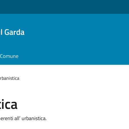
l Garda
il Comune
rbanistica
tica
renti all’ urbanistica.