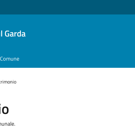
l Garda
il Comune
atrimonio
io
munale.