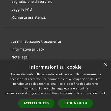
Segnalazione disservizio
Leggi le FAQ
Richiesta assistenza
Amministrazione trasparente
Informativa privacy
Note legali
×
Dichiarazione di accessibilità
Informazioni sui cookie
Questo sito web utilizza cookie tecnici e assimilati strettamente
necessari al corretto funzionamento e alla navigazione del sito,
nonché un cookie tecnico analitico al solo fine di elaborare
informazioni statistiche, aggregate e anonime.
RSS
Copyright © 2026 • Comune di
Per maggiori dettagli, può consultare la cookie policy al seguente
link
Accessibilità
Brenzone sul Garda • Powered
Privacy
Municipium
Accesso
by
•
RIFIUTA TUTTO
ACCETTA TUTTO
Cookie
redazione