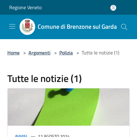
Salta al contenuto principale
Regione Veneto
Comune di Brenzone sul Garda
Home
>
Argomenti
>
Polizia
>
Tutte le notizie (1)
Tutte le notizie (1)
AVVISI
12 AGOSTO 2024