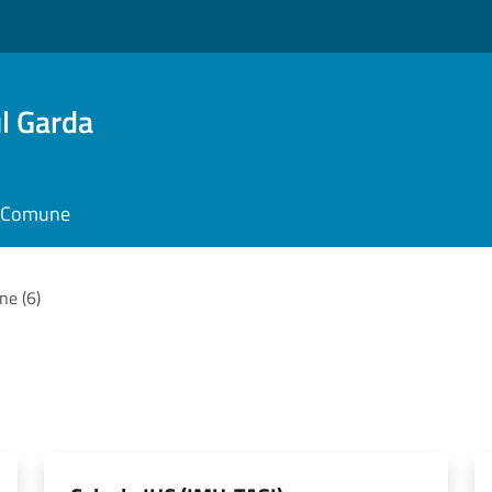
l Garda
il Comune
ne (6)