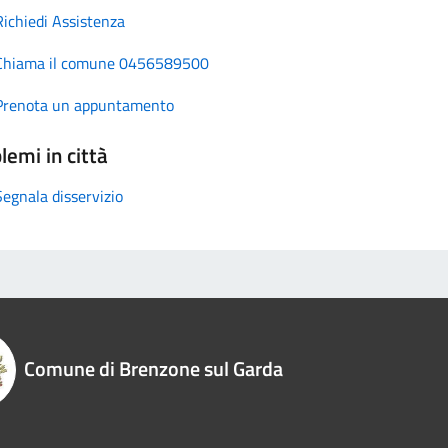
Richiedi Assistenza
Chiama il comune 0456589500
Prenota un appuntamento
lemi in città
Segnala disservizio
Comune di Brenzone sul Garda