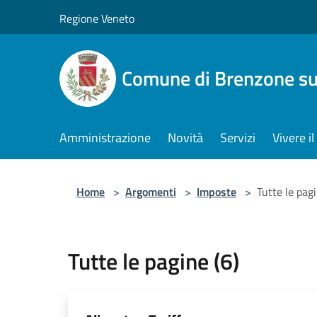
Salta al contenuto principale
Regione Veneto
Comune di Brenzone su
Amministrazione
Novità
Servizi
Vivere 
Home
>
Argomenti
>
Imposte
>
Tutte le pagi
Tutte le pagine (6)