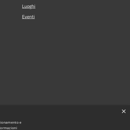
Luoghi
Eventi
×
nzionamento e
nformazioni