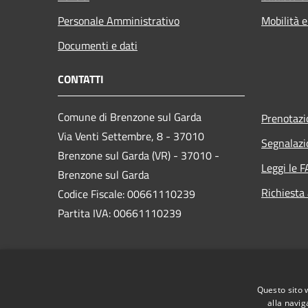
Personale Amministrativo
Mobilità e
Documenti e dati
CONTATTI
Comune di Brenzone sul Garda
Prenotaz
Via Venti Settembre, 8 - 37010
Segnalazi
Brenzone sul Garda (VR) - 37010 -
Leggi le 
Brenzone sul Garda
Richiesta
Codice Fiscale: 00661110239
Partita IVA: 00661110239
PEC:
brenzone.vr@cert.ip-veneto.net
Centralino Unico: 0456589500
Questo sito 
alla navig