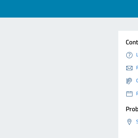
Cont
Prob