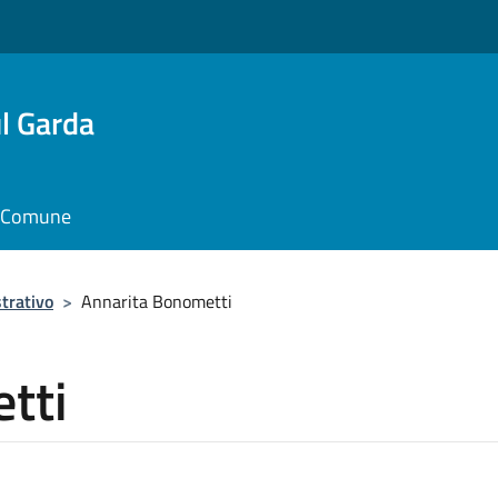
l Garda
il Comune
trativo
>
Annarita Bonometti
tti