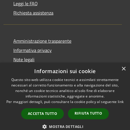
Leggi le FAQ
Richiesta assistenza
Amministrazione trasparente
Informativa privacy
Note legali
×
Dichiarazione di accessibilità
Informazioni sui cookie
Questo sito web utilizza cookie tecnici e assimilati strettamente
necessari al corretto funzionamento e alla navigazione del sito,
nonché un cookie tecnico analitico al solo fine di elaborare
informazioni statistiche, aggregate e anonime.
RSS
Copyright © 2026 • Comune di
Per maggiori dettagli, può consultare la cookie policy al seguente
link
Accessibilità
Brenzone sul Garda • Powered
Privacy
Municipium
Accesso
by
•
RIFIUTA TUTTO
ACCETTA TUTTO
Cookie
redazione
Mappa del sito
MOSTRA DETTAGLI