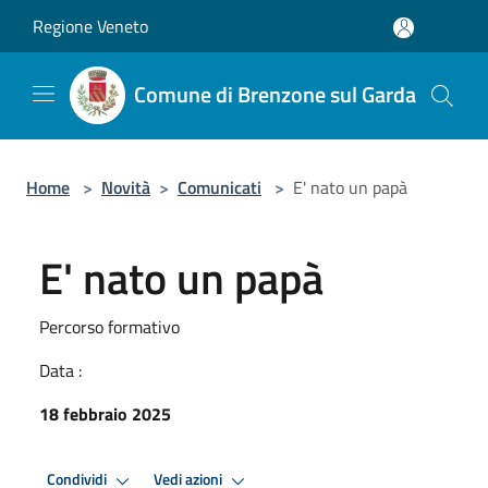
Salta al contenuto principale
Regione Veneto
Comune di Brenzone sul Garda
Home
>
Novità
>
Comunicati
>
E' nato un papà
E' nato un papà
Percorso formativo
Data :
18 febbraio 2025
Condividi
Vedi azioni