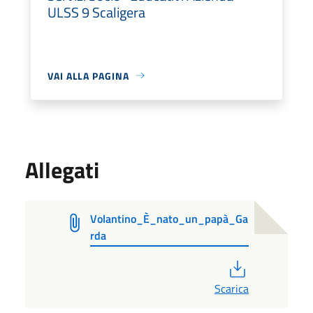
ULSS 9 Scaligera
VAI ALLA PAGINA
Allegati
Volantino_È_nato_un_papà_Ga
rda
PDF
Scarica