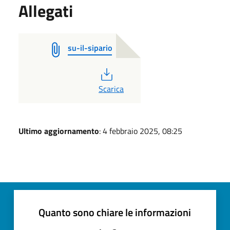
Allegati
su-il-sipario
PDF
Scarica
Ultimo aggiornamento
: 4 febbraio 2025, 08:25
Quanto sono chiare le informazioni