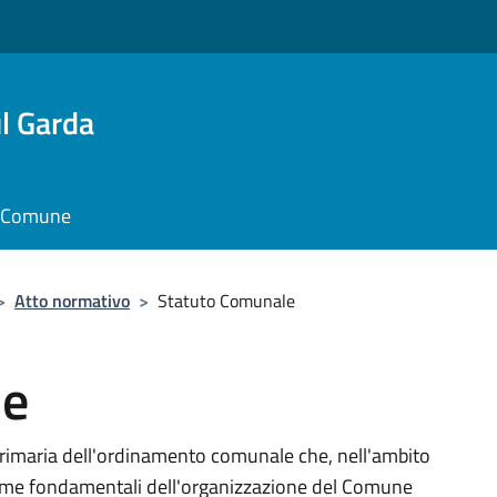
l Garda
il Comune
>
Atto normativo
>
Statuto Comunale
le
primaria dell'ordinamento comunale che, nell'ambito
e norme fondamentali dell'organizzazione del Comune