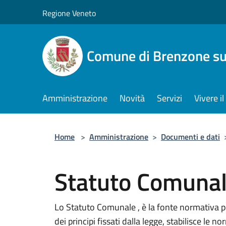
Salta al contenuto principale
Regione Veneto
Comune di Brenzone su
Amministrazione
Novità
Servizi
Vivere 
Home
>
Amministrazione
>
Documenti e dati
Statuto Comuna
Lo Statuto Comunale , è la fonte normativa 
dei principi fissati dalla legge, stabilisce l