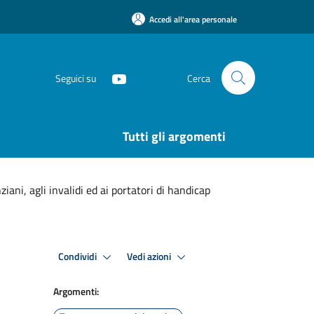
Accedi all'area personale
Seguici su
Cerca
Tutti gli argomenti
iani, agli invalidi ed ai portatori di handicap
Condividi
Vedi azioni
Argomenti: