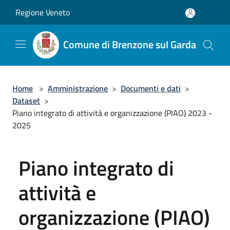
Salta al contenuto principale
Regione Veneto
Comune di Brenzone sul Garda
Home
>
Amministrazione
>
Documenti e dati
>
Dataset
>
Piano integrato di attività e organizzazione (PIAO) 2023 -
2025
Piano integrato di
attività e
organizzazione (PIAO)